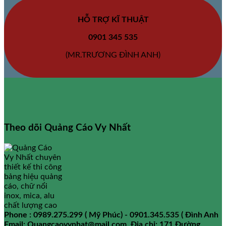
HỖ TRỢ KĨ THUẬT
0901 345 535
(MR.TRƯƠNG ĐÌNH ANH)
Theo dõi Quảng Cáo Vy Nhất
Phone : 0989.275.299 ( Mỹ Phúc) - 0901.345.535 ( Đình Anh
Email: Quangcaovynhat@mail.com
Địa chỉ: 171 Đường