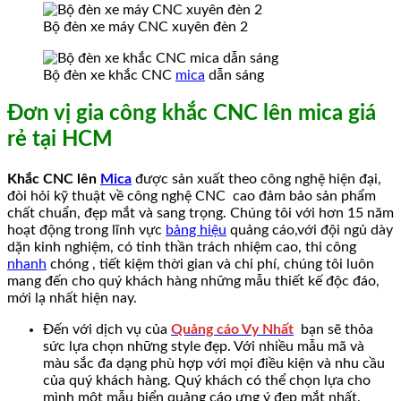
Bộ đèn xe máy CNC xuyên đèn 2
Bộ đèn xe khắc CNC
mica
dẫn sáng
Đơn vị gia công khắc CNC lên mica giá
rẻ tại HCM
Khắc CNC lên
Mica
được sản xuất theo công nghệ hiện đại,
đòi hỏi kỹ thuật về công nghệ CNC cao đảm bảo sản phẩm
chất chuẩn, đẹp mắt và sang trọng. Chúng tôi với hơn 15 năm
hoạt động trong lĩnh vực
bảng hiệu
quảng cáo,với đội ngủ dày
dặn kinh nghiệm, có tinh thần trách nhiệm cao, thi công
nhanh
chóng , tiết kiệm thời gian và chi phí, chúng tôi luôn
mang đến cho quý khách hàng những mẫu thiết kế độc đáo,
mới lạ nhất hiện nay.
Đến với dịch vụ của
Quảng cáo Vy Nhất
bạn sẽ thỏa
sức lựa chọn những style đẹp. Với nhiều mẫu mã và
màu sắc đa dạng phù hợp với mọi điều kiện và nhu cầu
của quý khách hàng. Quý khách có thể chọn lựa cho
mình một mẫu biển quảng cáo ưng ý đẹp mắt nhất.