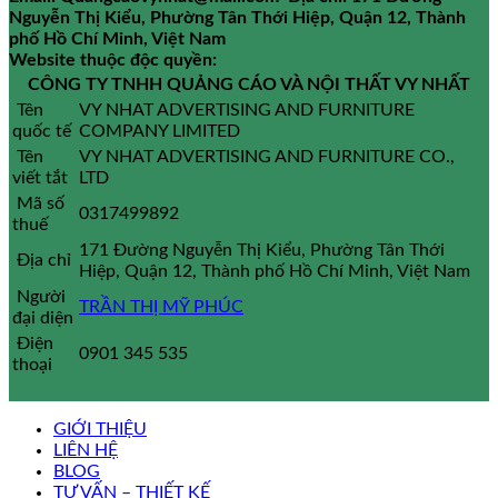
Nguyễn Thị Kiểu, Phường Tân Thới Hiệp, Quận 12, Thành
phố Hồ Chí Minh, Việt Nam
Website thuộc độc quyền:
CÔNG TY TNHH QUẢNG CÁO VÀ NỘI THẤT VY NHẤT
Tên
VY NHAT ADVERTISING AND FURNITURE
quốc tế
COMPANY LIMITED
Tên
VY NHAT ADVERTISING AND FURNITURE CO.,
viết tắt
LTD
Mã số
0317499892
thuế
171 Đường Nguyễn Thị Kiểu, Phường Tân Thới
Địa chỉ
Hiệp, Quận 12, Thành phố Hồ Chí Minh, Việt Nam
Người
TRẦN THỊ MỸ PHÚC
đại diện
Điện
0901 345 535
thoại
GIỚI THIỆU
LIÊN HỆ
BLOG
TƯ VẤN – THIẾT KẾ