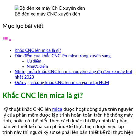
Bộ đèn xe máy CNC xuyên đèn
Mục lục bài viết
Khắc CNC lên mica là gì?
Đặc điểm của khắc CNC lên mica trong xuyên sáng
Ưu điểm
Nhược điểm
Những mẫu khắc CNC lên mica xuyên sáng độ đèn xe máy hot
nhất 2023
Đơn vị gia công khắc CNC lên mica giá rẻ tại HCM
Khắc CNC lên mica là gì?
Kỹ thuật khắc CNC lên
mica
được hoạt động dựa trên nguyên
lý của phần mềm được lập trình hoàn toàn trên hệ thống máy
tính, hoặc có thể hiểu theo cách khác thì đây chính là phần
bản vẽ thiết kế của sản phẩm. Để thực hiện được việc lập
trình này thì người kỹ sư sẽ phải lên bản thiết kế rồi thực hiện