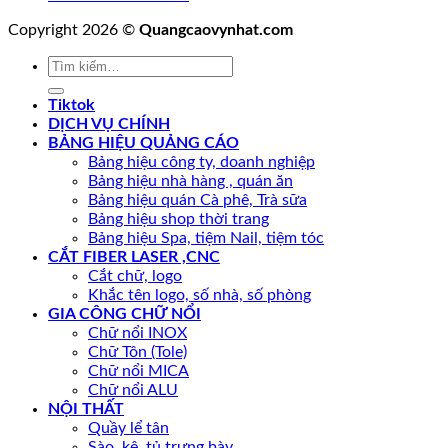
Copyright 2026 ©
Quangcaovynhat.com
Tiktok
DỊCH VỤ CHÍNH
BẢNG HIỆU QUẢNG CÁO
Bảng hiệu công ty, doanh nghiệp
Bảng hiệu nhà hàng , quán ăn
Bảng hiệu quán Cà phê, Trà sữa
Bảng hiệu shop thời trang
Bảng hiệu Spa, tiệm Nail, tiệm tóc
CẮT FIBER LASER ,CNC
Cắt chữ, logo
Khắc tên logo, số nhà, số phòng
GIA CÔNG CHỮ NỔI
Chữ nổi INOX
Chữ Tôn (Tole)
Chữ nổi MICA
Chữ nổi ALU
NỘI THẤT
Quầy lể tân
Sào, kệ, tủ trưng bày