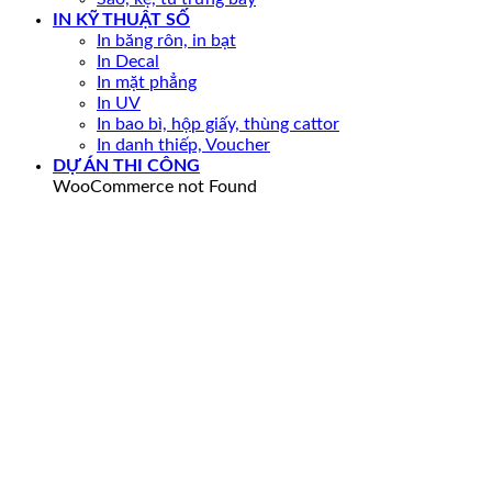
IN KỸ THUẬT SỐ
In băng rôn, in bạt
In Decal
In mặt phẳng
In UV
In bao bì, hộp giấy, thùng cattor
In danh thiếp, Voucher
DỰ ÁN THI CÔNG
WooCommerce not Found