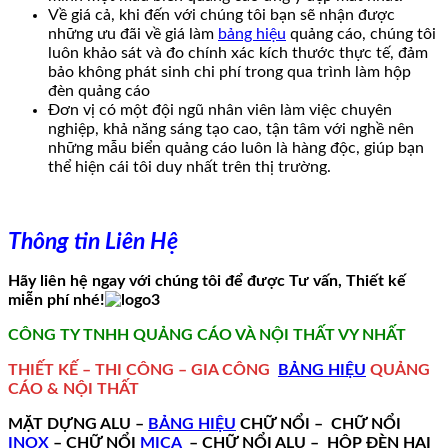
Về giá cả, khi đến với chúng tôi bạn sẽ nhận được
những ưu đãi về giá làm
bảng hiệu
quảng cáo, chúng tôi
luôn khảo sát và đo chính xác kích thước thực tế, đảm
bảo không phát sinh chi phí trong qua trình làm hộp
đèn quảng cáo
Đơn vị có một đội ngũ nhân viên làm việc chuyên
nghiệp, khả năng sáng tạo cao, tận tâm với nghề nên
những mẫu biển quảng cáo luôn là hàng độc, giúp bạn
thể hiện cái tôi duy nhất trên thị trường.
Thông tin Liên Hệ
Hãy liên hệ ngay với chúng tôi để được Tư vấn, Thiết kế
miễn phí nhé!
CÔNG TY TNHH QUẢNG CÁO VÀ NỘI THẤT VY NHẤT
THIẾT KẾ – THI CÔNG – GIA CÔNG
BẢNG HIỆU
QUẢNG
CÁO & NỘI THẤT
MẶT DỰNG ALU –
BẢNG HIỆU
CHỮ NỔI – CHỮ NỔI
INOX
– CHỮ NỔI
MICA
– CHỮ NỔI ALU – HỘP ĐÈN HAI