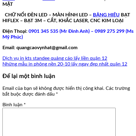
MẶT
CHỮ NỔI ĐÈN LED –
MÀN HÌNH LED –
BẢNG HIỆU
BẠT
HIFLEX – BẠT 3M – CẮT, KHẮC LASER, CNC KIM LOẠI
Điện Thoại:
0901 345 535 (Mr Đình Anh) – 0989 275 299 (Ms
Mỹ Phúc)
Email: quangcaovynhat@gmail.com
Dịch vụ in kts standee quảng cáo lấy liền quận 12
Những mẫu in phông nền 20-10 lấy ngay đẹp nhất quận 12
Để lại một bình luận
Email của bạn sẽ không được hiển thị công khai.
Các trường
bắt buộc được đánh dấu
*
Bình luận
*