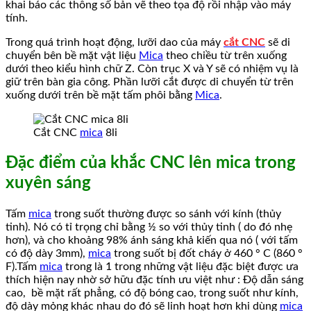
khai báo các thông số bản vẽ theo tọa độ rồi nhập vào máy
tính.
Trong quá trình hoạt động, lưỡi dao của máy
cắt CNC
sẽ di
chuyển bên bề mặt vật liệu
Mica
theo chiều từ trên xuống
dưới theo kiểu hình chữ Z. Còn trục X và Y sẽ có nhiệm vụ là
giữ trên bàn gia công. Phần lưỡi cắt được di chuyển từ trên
xuống dưới trên bề mặt tấm phôi bằng
Mica
.
Cắt CNC
mica
8li
Đặc điểm của khắc CNC lên mica trong
xuyên sáng
Tấm
mica
trong suốt thường được so sánh với kính (thủy
tinh). Nó có tỉ trọng chỉ bằng ½ so với thủy tinh ( do đó nhẹ
hơn), và cho khoảng 98% ánh sáng khả kiến qua nó ( với tấm
có độ dày 3mm),
mica
trong suốt bị đốt cháy ở 460 ° C (860 °
F).Tấm​
mica
trong là 1 trong những vật liệu đặc biệt được ưa
thích hiện nay nhờ sở hữu đặc tính ưu việt như : Độ dẫn sáng
cao, bề mặt rất phẳng, có độ bóng cao, trong suốt như kính,
độ dày mỏng khác nhau do đó sẽ linh hoạt hơn khi dùng
mica