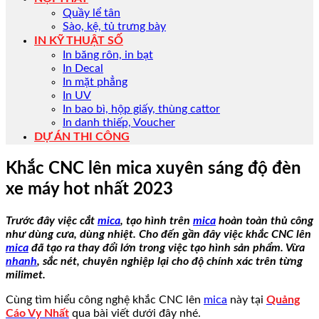
Quầy lể tân
Sào, kệ, tủ trưng bày
IN KỸ THUẬT SỐ
In băng rôn, in bạt
In Decal
In mặt phẳng
In UV
In bao bì, hộp giấy, thùng cattor
In danh thiếp, Voucher
DỰ ÁN THI CÔNG
Khắc CNC lên mica xuyên sáng độ đèn
xe máy hot nhất 2023
Trước đây việc cắt
mica
, tạo hình trên
mica
hoàn toàn thủ công
như dùng cưa, dùng nhiệt. Cho đến gần đây việc khắc CNC lên
mica
đã tạo ra thay đổi lớn trong việc tạo hình sản phẩm. Vừa
nhanh
, sắc nét, chuyên nghiệp lại cho độ chính xác trên từng
milimet.
Cùng tìm hiểu công nghệ khắc CNC lên
mica
này tại
Quảng
Cáo Vy Nhất
qua bài viết dưới đây nhé.