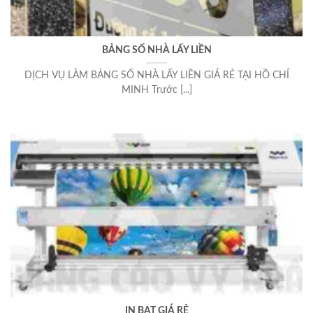
BẢNG SỐ NHÀ LẤY LIỀN
DỊCH VỤ LÀM BẢNG SỐ NHÀ LẤY LIỀN GIÁ RẺ TẠI HỒ CHÍ
MINH Trước [...]
IN BẠT GIÁ RẺ