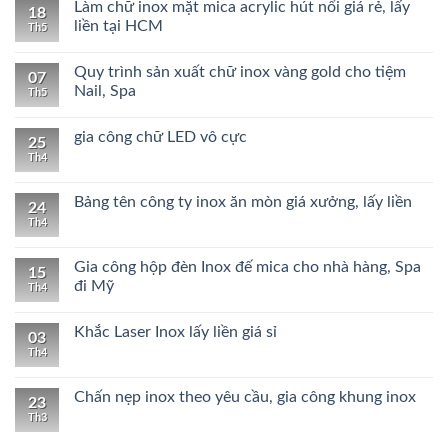
Làm chữ inox mặt mica acrylic hút nổi giá rẻ, lấy
18
liền tại HCM
Th5
Quy trình sản xuất chữ inox vàng gold cho tiệm
07
Nail, Spa
Th5
gia công chữ LED vô cực
25
Th4
Bảng tên công ty inox ăn mòn giá xưởng, lấy liền
24
Th4
Gia công hộp đèn Inox đế mica cho nhà hàng, Spa
15
đi Mỹ
Th4
Khắc Laser Inox lấy liền giá sỉ
03
Th4
Chấn nẹp inox theo yêu cầu, gia công khung inox
23
Th3