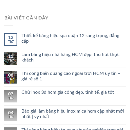
BÀI VIẾT GẦN ĐÂY
Thiết kế bảng hiệu spa quận 12 sang trọng, đẳng
12
cấp
Th7
Làm bảng hiệu nhà hàng HCM đẹp, thu hút thực
11
khách
Th7
Thi công biển quảng cáo ngoài trời HCM uy tín –
08
giá rẻ số 1
Th7
Chữ inox 3d hcm gia công đẹp, tinh tế, giá tốt
07
Th7
Báo giá làm bảng hiệu inox mica hcm cập nhật mới
04
nhất | vy nhất
Th7