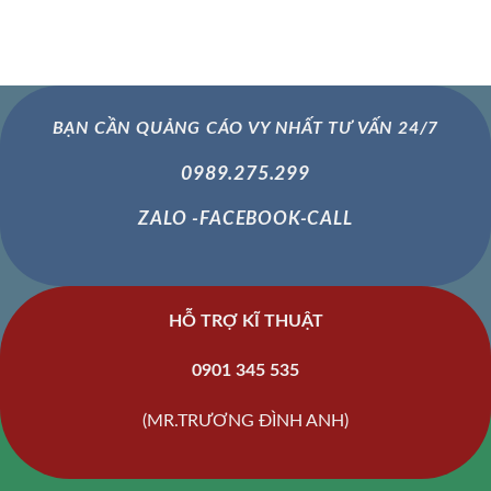
BẠN CẦN QUẢNG CÁO VY NHẤT TƯ VẤN 24/7
0989.275.299
ZALO -FACEBOOK-CALL
HỖ TRỢ KĨ THUẬT
0901 345 535
(MR.TRƯƠNG ĐÌNH ANH)