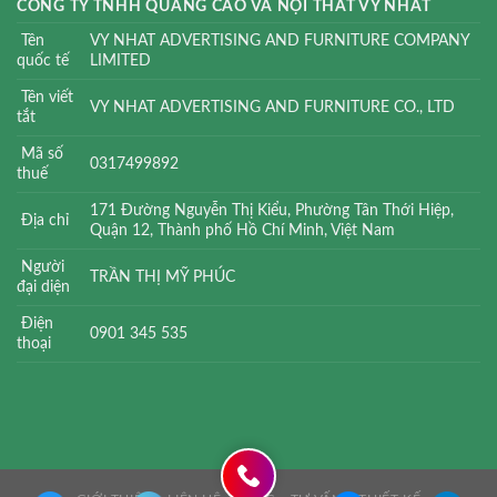
CÔNG TY TNHH QUẢNG CÁO VÀ NỘI THẤT VY NHẤT
Tên
VY NHAT ADVERTISING AND FURNITURE COMPANY
quốc tế
LIMITED
Tên viết
VY NHAT ADVERTISING AND FURNITURE CO., LTD
tắt
Mã số
0317499892
thuế
171 Đường Nguyễn Thị Kiểu, Phường Tân Thới Hiệp,
Địa chỉ
Quận 12, Thành phố Hồ Chí Minh, Việt Nam
Người
TRẦN THỊ MỸ PHÚC
đại diện
Điện
0901 345 535
thoại