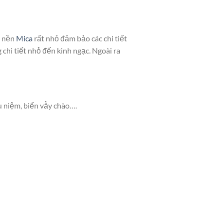
n nền
Mica
rất nhỏ đảm bảo các chi tiết
chi tiết nhỏ đến kinh ngạc. Ngoài ra
u niệm, biển vẫy chào….