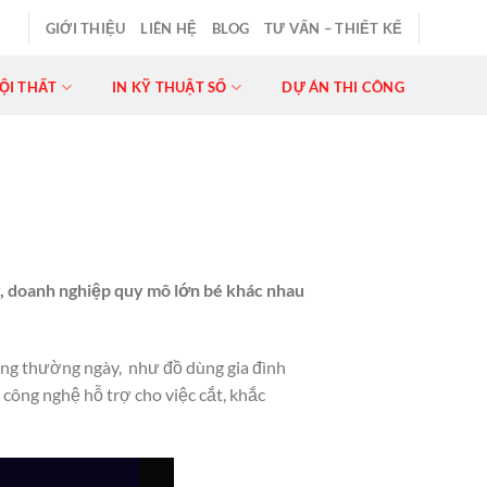
GIỚI THIỆU
LIÊN HỆ
BLOG
TƯ VẤN – THIẾT KẾ
ỘI THẤT
IN KỸ THUẬT SỐ
DỰ ÁN THI CÔNG
y, doanh nghiệp quy mô lớn bé khác nhau
ống thường ngày, như đồ dùng gia đình
 công nghệ hỗ trợ cho việc cắt, khắc