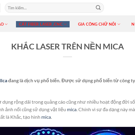
ÁO
CẮT FIBER LASER ,CNC
GIA CÔNG CHỮ NỔI
N
KHẮC LASER TRÊN NỀN MICA
Ica
đang là dịch vụ phổ biến. Được sử dụng phổ biến từ công t
ử dụng rộng dãi trong quảng cáo cũng như nhiều hoạt động đời s
nh ảnh nổi cũng sử dụng vật liệu
mica
. Chính vì sự đa dạng này mà
ất là Khắc, tạo hình
mica
.