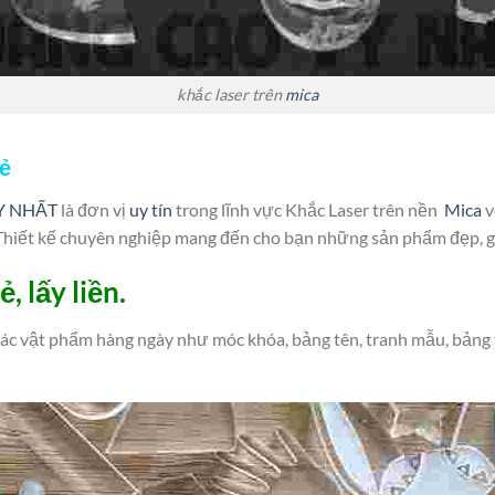
khắc laser trên
mica
rẻ
VY NHẤT
là đơn vị
uy tín
trong lĩnh vực Khắc Laser trên nền
Mica
v
ủ Thiết kế chuyên nghiệp mang đến cho bạn những sản phẩm đẹp, gi
, lấy liền.
các vật phẩm hàng ngày như móc khóa, bảng tên, tranh mẫu, bảng