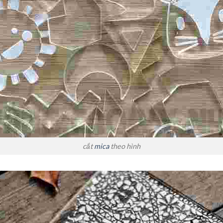
cắt
mica
theo hình