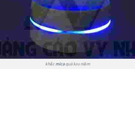
khắc
mica
quà lưu niệm