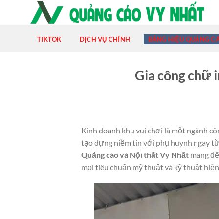
Chuyển
đến
nội
TIKTOK
DỊCH VỤ CHÍNH
BẢNG HIỆU QUẢNG C
dung
Gia công chữ i
Kinh doanh khu vui chơi là một ngành côn
tạo dựng niềm tin với phụ huynh ngay từ 
Quảng cáo và Nội thất Vy Nhất
mang đế
mọi tiêu chuẩn mỹ thuật và kỹ thuật hiện