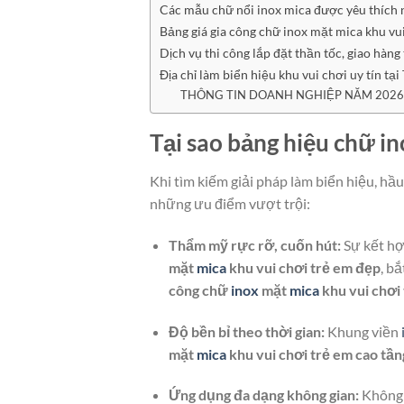
Các mẫu chữ nổi inox mica được yêu thích 
Bảng giá gia công chữ inox mặt mica khu vu
Dịch vụ thi công lắp đặt thần tốc, giao hàng
Địa chỉ làm biển hiệu khu vui chơi uy tín 
THÔNG TIN DOANH NGHIỆP NĂM 2026
Tại sao bảng hiệu chữ in
Khi tìm kiếm giải pháp làm biển hiệu, hầ
những ưu điểm vượt trội:
Thẩm mỹ rực rỡ, cuốn hút:
Sự kết hợ
mặt
mica
khu vui chơi trẻ em đẹp
, b
công chữ
inox
mặt
mica
khu vui chơi
Độ bền bỉ theo thời gian:
Khung viền
mặt
mica
khu vui chơi trẻ em cao tần
Ứng dụng đa dạng không gian:
Không c