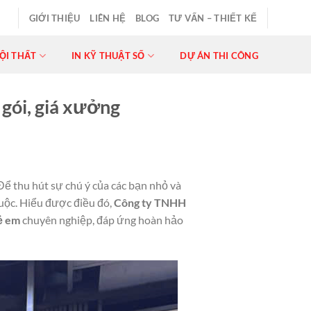
GIỚI THIỆU
LIÊN HỆ
BLOG
TƯ VẤN – THIẾT KẾ
ỘI THẤT
IN KỸ THUẬT SỐ
DỰ ÁN THI CÔNG
 gói, giá xưởng
Để thu hút sự chú ý của các bạn nhỏ và
buộc. Hiểu được điều đó,
Công ty TNHH
ẻ em
chuyên nghiệp, đáp ứng hoàn hảo