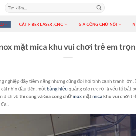
ÁO
CẮT FIBER LASER ,CNC
GIA CÔNG CHỮ NỔI
N
nox mặt mica khu vui chơi trẻ em trọn
g nghiệp đầy tiềm năng nhưng cũng đòi hỏi tính cạnh tranh lớn. 
cái nhìn đầu tiên, một
bảng hiệu
quảng cáo rực rỡ là yếu tố bắt 
n dịch vụ
thi công và Gia công chữ
inox
mặt
mica
khu vui chơi tr
 đại.