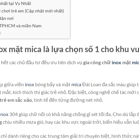
nhất tại Vy Nhất
i chơi trẻ em (Cập nhật mới nhất)
 tận nơi
tại TPHCM và miền Nam
:
ox mặt mica là lựa chọn số 1 cho khu vu
u hết các chủ đầu tư đều ưu tiên dịch vụ
gia công chữ
inox
mặt
mi
p giữa viền
inox
bóng bẩy và mặt
mica
Đài Loan đa sắc màu giúp 
ắt mắt, kích thích thị giác trẻ nhỏ. Đặc biệt, công nghệ chế tác m
 trẻ em sắc xảo
, tinh tế đến từng đường nét nhỏ.
inox
304 giúp chữ nổi có khả năng chống gỉ sét tối đa. Cho dù lắp 
g
chịu nhiều mưa gió, hay các khu vực ngoài trời, biển hiệu vẫn lu
hỉ dành riêng cho các trung tâm giải trí chuyên biệt, hình thức 