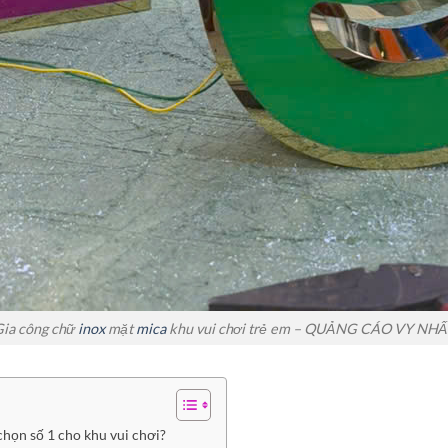
Gia công chữ
inox
mặt
mica
khu vui chơi trẻ em – QUẢNG CÁO VY NHẤ
chọn số 1 cho khu vui chơi?