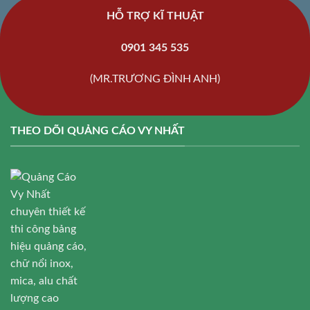
HỖ TRỢ KĨ THUẬT
0901 345 535
(MR.TRƯƠNG ĐÌNH ANH)
THEO DÕI QUẢNG CÁO VY NHẤT