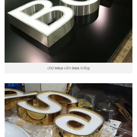
chữ
mica
viền
inox
trắng