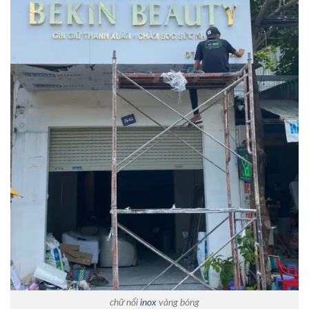
chữ nổi
inox
vàng bóng