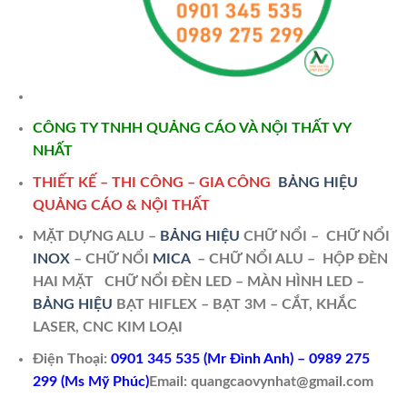
CÔNG TY TNHH QUẢNG CÁO VÀ NỘI THẤT VY
NHẤT
THIẾT KẾ – THI CÔNG – GIA CÔNG
BẢNG HIỆU
QUẢNG CÁO & NỘI THẤT
MẶT DỰNG ALU –
BẢNG HIỆU
CHỮ NỔI – CHỮ NỔI
INOX
– CHỮ NỔI
MICA
– CHỮ NỔI ALU – HỘP ĐÈN
HAI MẶT
CHỮ NỔI ĐÈN LED –
MÀN HÌNH LED –
BẢNG HIỆU
BẠT HIFLEX – BẠT 3M – CẮT, KHẮC
LASER, CNC KIM LOẠI
Điện Thoại:
0901 345 535 (Mr Đình Anh) – 0989 275
299 (Ms Mỹ Phúc)
Email: quangcaovynhat@gmail.com