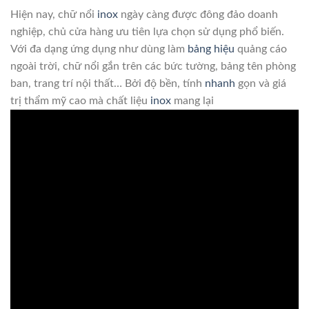
Hiện nay, chữ nổi
inox
ngày càng được đông đảo doanh
nghiệp, chủ cửa hàng ưu tiên lựa chọn sử dụng phổ biến.
Với đa dạng ứng dụng như dùng làm
bảng hiệu
quảng cáo
ngoài trời, chữ nổi gắn trên các bức tường, bảng tên phòng
ban, trang trí nội thất… Bởi độ bền, tính
nhanh
gọn và giá
trị thẩm mỹ cao mà chất liệu
inox
mang lại