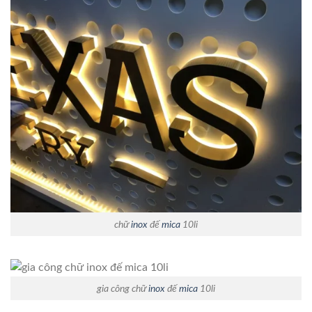
chữ
inox
đế
mica
10li
gia công chữ
inox
đế
mica
10li