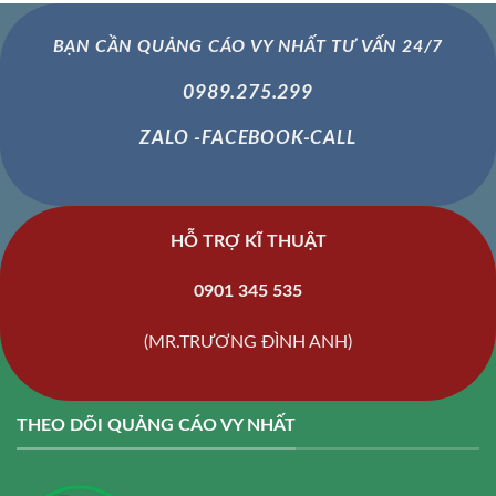
BẠN CẦN QUẢNG CÁO VY NHẤT TƯ VẤN 24/7
0989.275.299
ZALO -FACEBOOK-CALL
HỖ TRỢ KĨ THUẬT
0901 345 535
(MR.TRƯƠNG ĐÌNH ANH)
THEO DÕI QUẢNG CÁO VY NHẤT