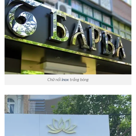
Chữ nổi
inox
trắng bóng