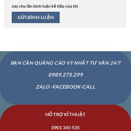
này cho lần bình luận kế tiếp của tôi.
BẠN CẦN QUẢNG CÁO VY NHẤT TƯ VẤN 24/7
0989.275.299
ZALO -FACEBOOK-CALL
HỖ TRỢ KĨ THUẬT
0901 345 535