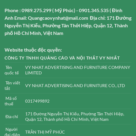
Phone : 0989.275.299 ( Mỹ Phúc) - 0901.345.535 ( Đình
Anh
Email: Quangcaovynhat@mail.com
Địa chỉ: 171 Đường
Nguyễn Thị Kiểu, Phường Tân Thới Hiệp, Quận 12, Thành
phố Hồ Chí Minh, Việt Nam
Website thuộc độc quyền:
CÔNG TY TNHH QUẢNG CÁO VÀ NỘI THẤT VY NHẤT
Tên
VY NHAT ADVERTISING AND FURNITURE COMPANY
quốc tế
LIMITED
Tên viết
VY NHAT ADVERTISING AND FURNITURE CO., LTD
tắt
Mã số
0317499892
thuế
171 Đường Nguyễn Thị Kiểu, Phường Tân Thới Hiệp,
Địa chỉ
Quận 12, Thành phố Hồ Chí Minh, Việt Nam
Người
TRẦN THỊ MỸ PHÚC
đại diện