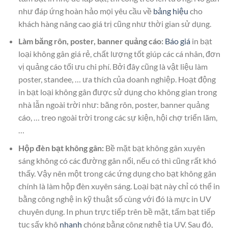
như đáp ứng hoàn hảo mọi yêu cầu về
bảng hiệu
cho
khách hàng nâng cao giá trị cũng như thời gian sử dụng.
Làm băng rôn, poster, banner quảng cáo:
Báo giá
in bạt
loại không gân giá rẻ, chất lượng tốt giúp các cá nhân, đơn
vị quảng cáo tối ưu chi phí. Bởi đây cũng là vật liệu làm
poster, standee, … ưa thích của doanh nghiệp. Hoạt động
in bạt loại không gân được sử dụng cho không gian trong
nhà lẫn ngoài trời như: băng rôn, poster, banner quảng
cáo, … treo ngoài trời trong các sự kiện, hội chợ triển lãm,
…
Hộp đèn bạt không gân:
Bề mặt bạt không gân xuyên
sáng không có các đường gân nổi, nếu có thì cũng rất khó
thấy. Vậy nên một trong các ứng dụng cho bạt không gân
chính là làm hộp đèn xuyên sáng. Loại bạt này chỉ có thể in
bằng công nghệ in kỹ thuật số cùng với đó là mực in UV
chuyên dụng. In phun trực tiếp trên bề mặt, tấm bạt tiếp
tục sấy khô
nhanh
chóng bằng công nghệ tia UV. Sau đó,