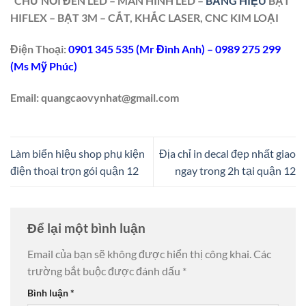
CHỮ NỔI ĐÈN LED –
MÀN HÌNH LED –
BẢNG HIỆU
BẠT
HIFLEX – BẠT 3M – CẮT, KHẮC LASER, CNC KIM LOẠI
Điện Thoại:
0901 345 535 (Mr Đình Anh) – 0989 275 299
(Ms Mỹ Phúc)
Email: quangcaovynhat@gmail.com
Làm biển hiệu shop phụ kiện
Địa chỉ in decal đẹp nhất giao
điện thoại trọn gói quận 12
ngay trong 2h tại quận 12
Để lại một bình luận
Email của bạn sẽ không được hiển thị công khai.
Các
trường bắt buộc được đánh dấu
*
Bình luận
*