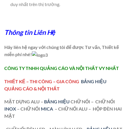
duy nhất trên thị trường.
Thông tin Liên Hệ
Hãy liên hệ ngay với chúng tôi để được Tư vấn, Thiết kế
miễn phí nhé!
CÔNG TY TNHH QUẢNG CÁO VÀ NỘI THẤT VY NHẤT
THIẾT KẾ – THI CÔNG – GIA CÔNG
BẢNG HIỆU
QUẢNG CÁO & NỘI THẤT
MẶT DỰNG ALU –
BẢNG HIỆU
CHỮ NỔI – CHỮ NỔI
INOX
– CHỮ NỔI
MICA
– CHỮ NỔI ALU – HỘP ĐÈN HAI
MẶT