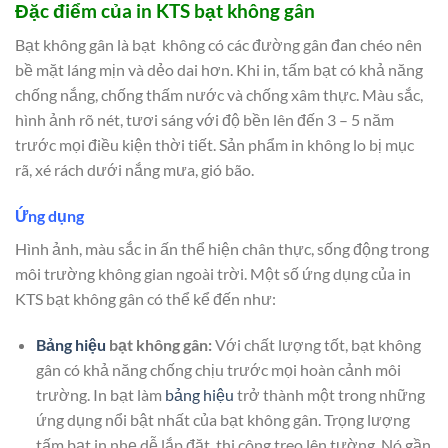
Đặc điểm của in KTS bạt không gân
Bạt không gân là bạt không có các đường gân đan chéo nên
bề mặt láng mịn và dẻo dai hơn. Khi in, tấm bạt có khả năng
chống nắng, chống thấm nước và chống xâm thực. Màu sắc,
hình ảnh rõ nét, tươi sáng với độ bền lên đến 3 – 5 năm
trước mọi điều kiện thời tiết. Sản phẩm in không lo bị mục
rã, xé rách dưới nắng mưa, gió bão.
Ứng dụng
Hình ảnh, màu sắc in ấn thể hiện chân thực, sống động trong
môi trường không gian ngoài trời. Một số ứng dụng của in
KTS bạt không gân có thể kể đến như:
Bảng hiệu
bạt không gân:
Với chất lượng tốt, bạt không
gân có khả năng chống chịu trước mọi hoàn cảnh môi
trường. In bạt làm
bảng hiệu
trở thành một trong những
ứng dụng nổi bật nhất của bạt không gân. Trọng lượng
tấm bạt in nhẹ dễ lắp đặt, thi công treo lên tường. Nó gần