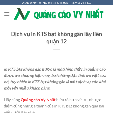
Chuyển
ADD ANYTHING HERE OR JUST REMOVE IT...
đến
nội
dung
Dịch vụ in KTS bạt không gân lấy liền
quận 12
in KTS bạt không gân được là môtj hình thức in quảng cáo
được ưu chuộng hiện nay, bởi những đặc tính ưu việt của
nó, tuy nhiên in KTS bạt không gân là một dịch vụ còn khá
mới với nhiều khách hàng.
Hãy cùng
Quảng cáo Vy Nhất
hiểu rõ hơn về ưu, nhược
điểm cũng như giá thành của in KTS bạt không gân qua bài
viết dưới đây nhé.