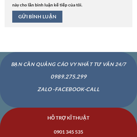
này cho lần bình luận kế tiếp của tôi.
BẠN CẦN QUẢNG CÁO VY NHẤT TƯ VẤN 24/7
0989.275.299
ZALO -FACEBOOK-CALL
HỖ TRỢ KĨ THUẬT
0901 345 535