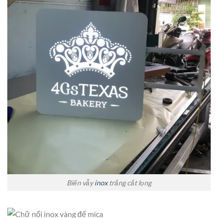
Biển vẫy
inox
trắng cắt lọng