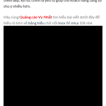
thêm
đẹp, xịn sò, chính là yếu tố giúp cho khách hàng tăng sự
chú ý nhiều hơn.
Hãy cùng
Quảng cáo Vy Nhất
tìm hiểu bài viết dưới đây để
hiểu rõ hơn về
bảng hiệu
chữ nổi
inox
đế
mica
10li nhé