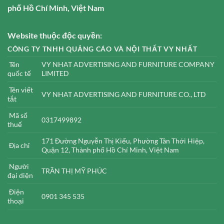
phố Hồ Chí Minh, Việt Nam
Website thuộc độc quyền:
CÔNG TY TNHH QUẢNG CÁO VÀ NỘI THẤT VY NHẤT
Tên
VY NHAT ADVERTISING AND FURNITURE COMPANY
quốc tế
LIMITED
Tên viết
VY NHAT ADVERTISING AND FURNITURE CO., LTD
tắt
Mã số
0317499892
thuế
171 Đường Nguyễn Thị Kiểu, Phường Tân Thới Hiệp,
Địa chỉ
Quận 12, Thành phố Hồ Chí Minh, Việt Nam
Người
TRẦN THỊ MỸ PHÚC
đại diện
Điện
0901 345 535
thoại