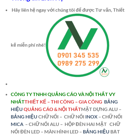
Hãy liên hệ ngay với chúng tôi để được Tư vấn, Thiết
kế miễn phí nhé!
CÔNG TY TNHH QUẢNG CÁO VÀ NỘI THẤT VY
NHẤT
THIẾT KẾ – THI CÔNG – GIA CÔNG
BẢNG
HIỆU
QUẢNG CÁO & NỘI THẤT
MẶT DỰNG ALU –
BẢNG HIỆU
CHỮ NỔI – CHỮ NỔI
INOX
– CHỮ NỔI
MICA
– CHỮ NỔI ALU – HỘP ĐÈN HAI MẶT
CHỮ
NỔI ĐÈN LED –
MÀN HÌNH LED –
BẢNG HIỆU
BẠT