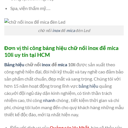
Spa, viện thẩm mỹ….
chữ nổi
inox
đế
mica
đèn Led
Đơn vị thi công bảng hiệu chữ nổi inox đế mica
10li uy tín tại HCM
Bảng hiệu
chữ nổi
inox
đế
mica
10li
được sản xuất theo
công nghệ hiện đại, đòi hỏi kỹ thuật và tay nghề cao đảm bảo
sản phẩm chất chuẩn, đẹp mắt và sang trọng. Chúng tôi với
hơn 15 năm hoạt động trong lĩnh vực
bảng hiệu
quảng
cáo,với đội ngủ dày dặn kinh nghiệm, có tinh thần trách
nhiệm cao, thi công
nhanh
chóng , tiết kiệm thời gian và chi
phí, chúng tôi luôn mang đến cho quý khách hàng những mẫu
thiết kế độc đáo, mới lạ nhất hiện nay.
Đến với dịch vụ của
Quảng cáo Vy Nhất
bạn sẽ thỏa sức